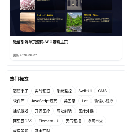
微信引流单页源码 SEO吸粉主页
更新 2026-06-07
热门标签
宿管来了
实时预览
系统监控
SwiftUI
CMS
软件库
JavaScript源码
美图录
Let
微信小程序
挂机游戏
开源医疗
网址封装
图床外链
阿里云OSS
Element-UI
天气预报
净网审查
成语答题
基金理财