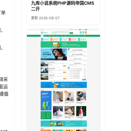
九库小说系统PHP源码帝国CMS
二开
订单
更新 2026-08-07
额、
问、
辑采
面运
计遵循
、