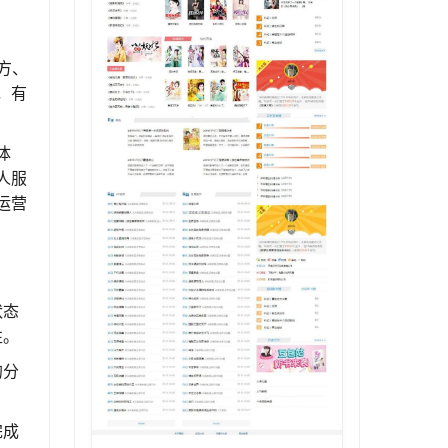
方、
，有
体
人服
运营
状态
性。
的分
完成