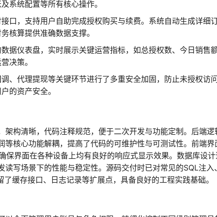
账及系统配置等所有核心操作。
付接口，支持用户自助完成授权购买与续费。系统自动生成详细
财务核算提供准确数据支撑。
的数据仪表盘，实时展示关键运营指标，如总授权数、今日销售
运营决策。
回调、代理提现等关键环节进行了多重安全加固，防止未授权访
用户的资产安全。
开发，架构清晰，代码注释规范，便于二次开发与功能定制。后端逻
润等核心功能解耦，提高了代码的可维护性与可测试性。前端界
pt技术，确保界面在各种设备上均有良好的响应式显示效果。数据库设
发读写场景下的性能与稳定性。源码交付时已对常见的SQL注入
预留了缓存接口、日志记录等扩展点，具备良好的工程实践基础。