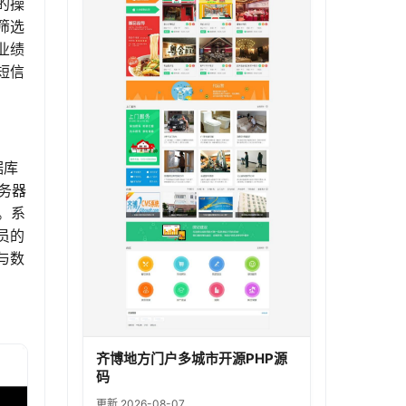
的操
筛选
业绩
短信
据库
服务器
。系
员的
与数
齐博地方门户多城市开源PHP源
码
更新 2026-08-07