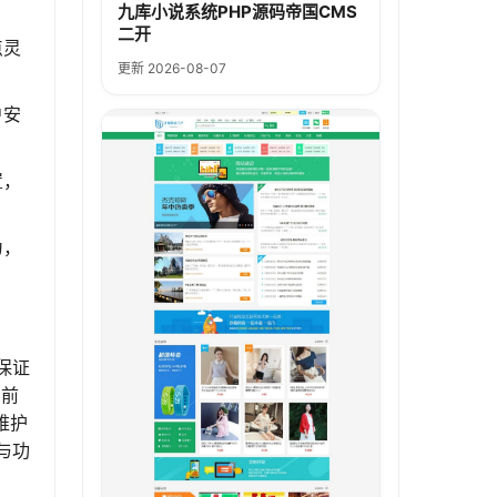
九库小说系统PHP源码帝国CMS
二开
点灵
更新 2026-08-07
户安
置，
为，
保证
。前
维护
与功