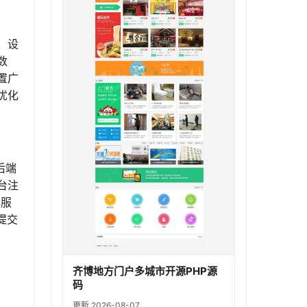
、设
数
置广
优化
后端
台注
己服
提交
齐博地方门户多城市开源PHP源
码
更新 2026-08-07