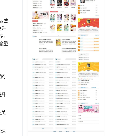
运营
提升
序，
流量
定的
提升
交关
快速