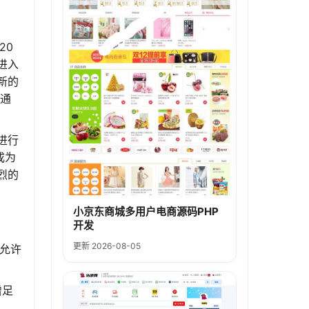
20
进入
新的
，通
进行
成为
烈的
小京东商城多用户电商源码PHP
开发
更新 2026-08-05
允许
增足