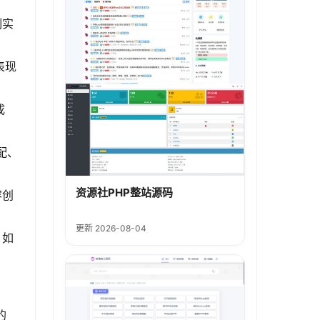
制实
表现
成
配、
资源社PHP整站源码
容创
更新 2026-08-04
，如
的