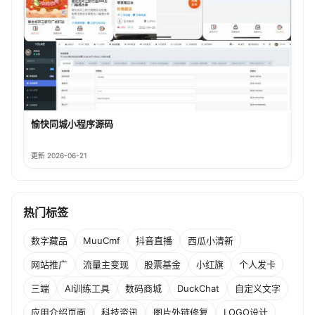
愉快同城小程序源码
更新 2026-06-21
热门标签
数字藏品
MuuCmf
抖音直播
西瓜小清新
网站推广
流量主变现
股票基金
小红旗
个人发卡
三端
AI训练工具
数码商城
DuckChat
自定义文字
应用介绍页面
科技资讯
图片外链修复
LOGO设计