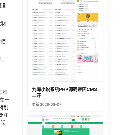
预设
定制
方便
要，
九库小说系统PHP源码帝国CMS
二维
二开
在于
更新 2026-08-07
特别
要注
与逆