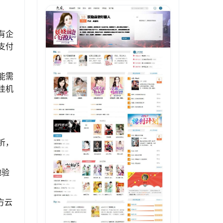
有企
支付
能需
佳机
听，
地验
方云