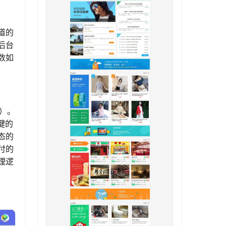
道的
后台
数如
e）。
键的
态的
付的
理逻