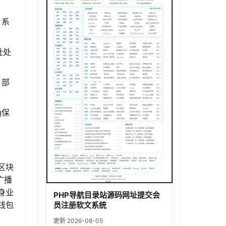
，系
址处
、部
确保
区块
广播
身业
PHP导航目录站源码网址提交会
钱包
员注册软文系统
更新 2026-08-05