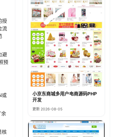
的授
金流
范
也避
照预
小京东商城多用户电商源码PHP
N或
开发
更新 2026-08-05
T余
是核