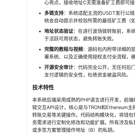
心亮点，接收地址C无需准备矿工费即可接
多链支持
：系统适配主流的USDT发行公链
统会自动提示并校验所需的最低矿工费（如TRO
地址状态验证
：在进行波场链转账前，系统
于活跃可用状态，避免转账失败。
完整的教程与视频
：源码包内附带详细的
署系统、以及正确使用授权支付全流程，
开源安全审计
：代码完全公开，无任何后
支付逻辑的安全性，杜绝资金被盗风险。
技术特性
本系统后端采用成熟的PHP语言进行开发，前
链交互API设计，核心是与TRON和Ether
转账交易等关键操作。代码结构模块化，将钱包
务需求进行定制化修改和功能扩展。所有涉及私
或多签方案管理操作地址（B）的私钥。