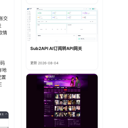
账交
址
款情
Sub2API AI订阅转API网关
源码
更新 2026-08-04
作地
配置
正