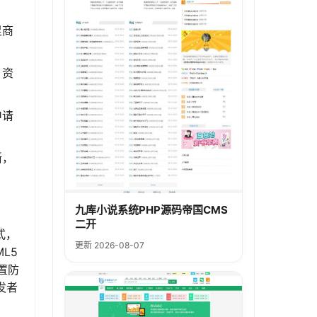
足商
，资
申请
晰，
九库小说系统PHP源码帝国CMS
二开
式，
更新 2026-08-07
L5
置防
发者