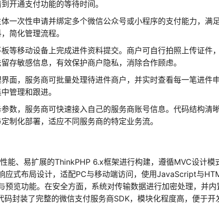
请到开通支付功能的等待时间。
主体一次性申请并绑定多个微信公众号或小程序的支付能力，满
料，简化管理流程。
平板等移动设备上完成进件资料提交。商户可自行拍照上传证件
法留存敏感信息，有效保护商户隐私，消除合作顾虑。
理界面，服务商可批量处理待进件商户，并实时查看每一笔进件
集中管理和跟进。
务参数，服务商可快速接入自己的服务商账号信息。代码结构清
与定制化部署，适应不同服务商的特定业务流。
性能、易扩展的ThinkPHP 6.x框架进行构建，遵循MVC设计模
布局设计，适配PC与移动端访问，使用JavaScript与HTM
与预览功能。在安全方面，系统对传输数据进行加密处理，并内
。代码封装了完整的微信支付服务商SDK，模块化程度高，便于开