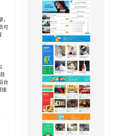
录，
员可
置
S
b目
后台
链接