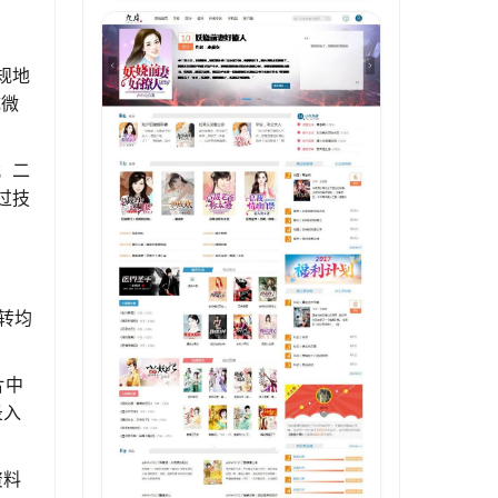
规地
成微
；二
过技
转均
片中
录入
资料