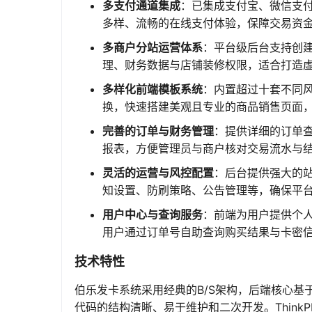
多支付通道集成
：已集成支付宝、微信支
多样、流畅的在线支付体验，保障交易资
多商户分站运营体系
：平台级后台支持创
理、财务数据与店铺装修权限，适合打造
多样化前端模板系统
：内置超过十套不同
换，快速搭建美观且专业的商品销售页面
完善的订单与财务管理
：提供详细的订单
报表，方便管理员与商户核对交易流水与
灵活的运营与风控配置
：后台提供强大的站
知设置、防刷策略、公告管理等，确保平
用户中心与查询服务
：前端为用户提供个
用户通过订单号自助查询购买结果与卡密
技术特性
伯乐发卡系统采用经典的B/S架构，后端核心基于PH
代码的结构清晰、易于维护和二次开发。Think