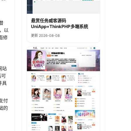
悬赏任务威客源码
潜
UniApp+ThinkPHP多端系统
则，以
更新 2026-08-08
面修
网站
后可
并具
支付
础的