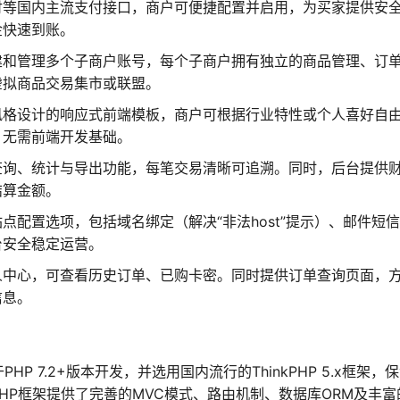
付等国内主流支付接口，商户可便捷配置并启用，为买家提供安
金快速到账。
建和管理多个子商户账号，每个子商户拥有独立的商品管理、订
虚拟商品交易集市或联盟。
风格设计的响应式前端模板，商户可根据行业特性或个人喜好自
，无需前端开发基础。
查询、统计与导出功能，每笔交易清晰可追溯。同时，后台提供
结算金额。
点配置选项，包括域名绑定（解决“非法host”提示）、邮件短
台安全稳定运营。
人中心，可查看历史订单、已购卡密。同时提供订单查询页面，
信息。
P 7.2+版本开发，并选用国内流行的ThinkPHP 5.x框架，
PHP框架提供了完善的MVC模式、路由机制、数据库ORM及丰富