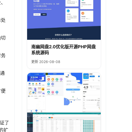
全、
单处
由切
南幽网盘2.0优化版开源PHP网盘
系统源码
财务
更新 2026-08-08
信通
方便
保证了
的扩