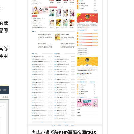
-
P的标
骤即
其修
使用
九库小说系统PHP源码帝国CMS