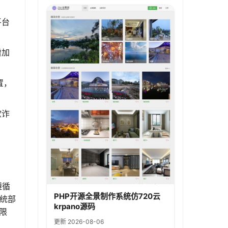
平台
增加
置，
欺诈
。
遵循
PHP开源全景制作系统仿720云
系统部
krpano源码
密限
更新 2026-08-06