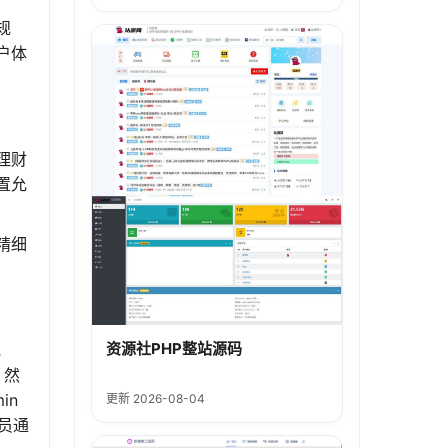
规
户体
理财
置允
精细
资源社PHP整站源码
或
；然
in
更新 2026-08-04
员通