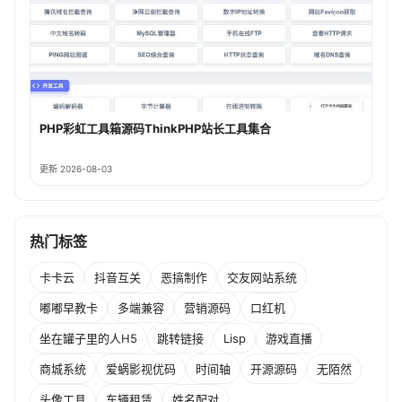
PHP彩虹工具箱源码ThinkPHP站长工具集合
更新 2026-08-03
热门标签
卡卡云
抖音互关
恶搞制作
交友网站系统
嘟嘟早教卡
多端兼容
营销源码
口红机
坐在罐子里的人H5
跳转链接
Lisp
游戏直播
商城系统
爱蜗影视优码
时间轴
开源源码
无陌然
头像工具
车辆租赁
姓名配对