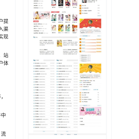
户提
入渠
实现
，站
户体
等，
件中
，流