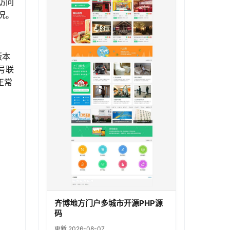
访问
况。
版本
号联
正常
齐博地方门户多城市开源PHP源
码
更新 2026-08-07