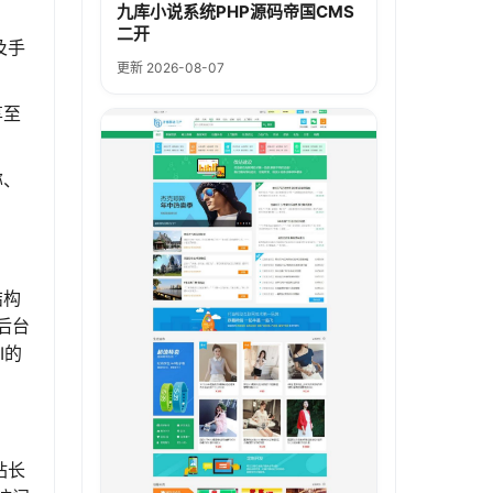
九库小说系统PHP源码帝国CMS
二开
及手
更新 2026-08-07
享至
称、
结构
后台
I的
站长