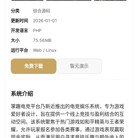
分类
综合源码
更新时间
2026-01-01
开发语言
PHP
大小
75.56MB
运行平台
Web / Linux
免费下载
暂无演示
系统介绍
掌趣电竞平台乃新近推出的电竞娱乐系统，专为游戏
爱好者设计，旨在提供一个线上竞技与盈利结合的互
动空间。该系统聚焦于热门游戏如和平精英与王者荣
耀，允许玩家报名参加各类赛事，通过游戏表现赢取
现金奖励，从而满足用户寻求竞技乐趣与额外收入的