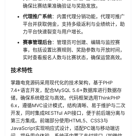
确保比赛结果准确验证与奖励发放。
代理推广系统
：内置代理分销功能，代理可推广
平台并获取佣金，支持多级返利与业绩统计，助
力平台快速裂变与用户增长。
赛事管理后台
：管理员可创建、编辑与监控赛
事，包括设置比赛规则、奖励参数与开放时间，
实时查看报名人数与比赛状态，确保运营高效。
技术特性
掌趣电竞源码采用现代化的技术架构，基于PHP
7.4+语言开发，配合MySQL 5.6+数据库进行数据存
储，确保系统稳定与高效。代码框架选用ThinkPHP
6.x，遵循MVC设计模式，结构清晰、易于维护与二次
开发，同时集成RESTful API接口，便于前后端分离与
第三方集成。前端部分使用HTML5、CSS3与
JavaScript实现响应式设计，适配PC端与移动端访
问，提升用户体验。系统还内置了支付接口（如微信