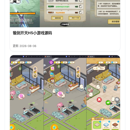
锻剑开天H5小游戏源码
更新 2026-08-06