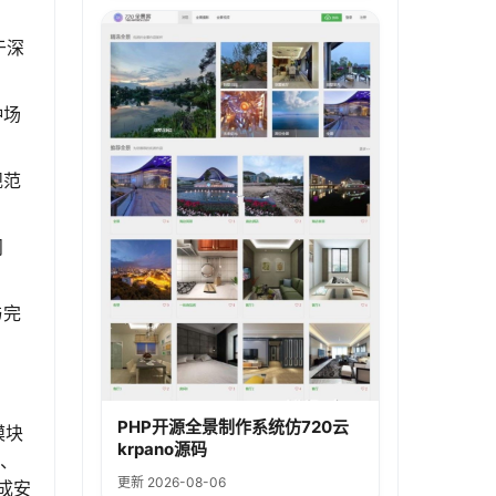
于深
种场
规范
问
与完
PHP开源全景制作系统仿720云
模块
krpano源码
5、
更新 2026-08-06
成安