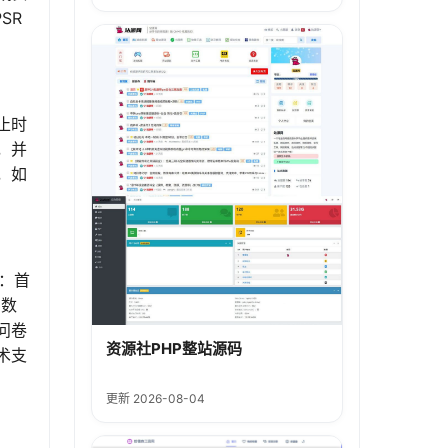
SR
止时
，并
，如
骤：首
的数
问卷
资源社PHP整站源码
术支
更新 2026-08-04