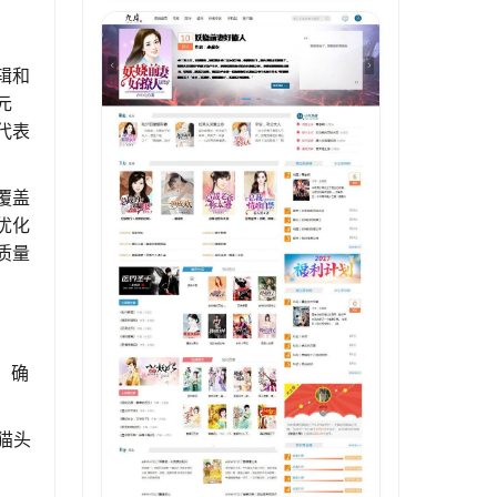
辑和
元
代表
覆盖
优化
质量
，确
猫头