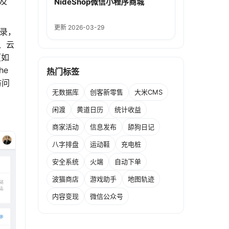
以及
NideShop微信小程序商城
更新 2026-03-29
目录，
串、云
（如
he
热门标签
访问
无数据库
创客新零售
大米CMS
闲渡
黄道日历
统计收益
商家活动
信息发布
舔狗日记
八字排盘
运动鞋
充电桩
安全系统
火端
自动下单
波猫商店
游戏助手
地图轨迹
内容变现
微信公众号