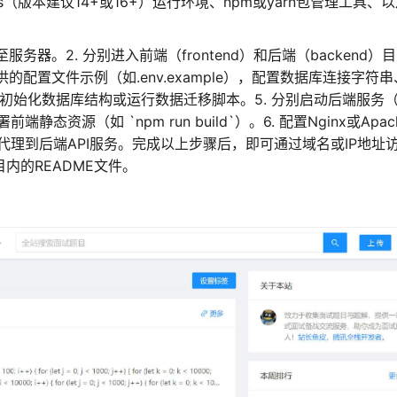
（版本建议14+或16+）运行环境、npm或yarn包管理工具、
务器。2. 分别进入前端（frontend）和后端（backend）
 根据提供的配置文件示例（如.env.example），配置数据库连接字符
 初始化数据库结构或运行数据迁移脚本。5. 分别启动后端服务
端静态资源（如 `npm run build`）。6. 配置Nginx或Apac
代理到后端API服务。完成以上步骤后，即可通过域名或IP地址
内的README文件。