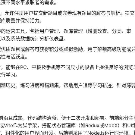
资深不同水平求职者的需求。
式，允许注册用户提交新题目或完善现有题目的解答与解析。提交
题库质量并保持活力。
善的运营工具，包括用户管理、题库管理（增删改查、分类、审
置以及系统数据统计分析仪表盘。
献优质题目或解答可获得积分或虚拟激励，用于解锁高级功能或
粘性与活跃度。
计，能够在PC、平板及手机等不同尺寸的设备上提供良好的浏览
进行学习。
刷题历史、练习进度和错题集，帮助用户追踪学习轨迹，针对薄
前沿且成熟，代码结构清晰，便于二次开发和部署。前端部分主
App或Vite作为脚手架，搭配状态管理库（如Redux或MobX）和UI
实现了高效、组件化的用户界面开发。后端则采用了Node.js运行时环境