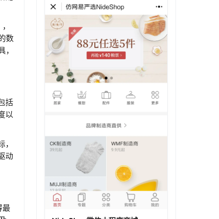
），
的数
工具，
包括
度以
标，
驱动
得最