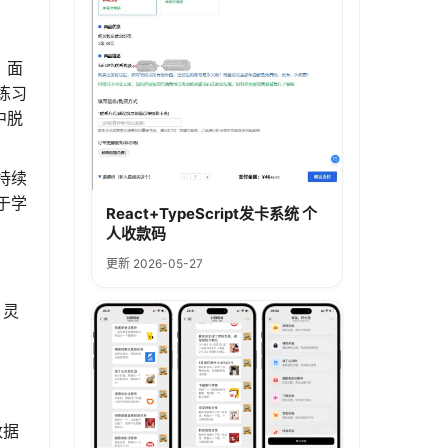
，面
练习
中脱
持续
于学
React+TypeScript发卡系统 个
人收款码
更新 2026-05-27
，灵
数据