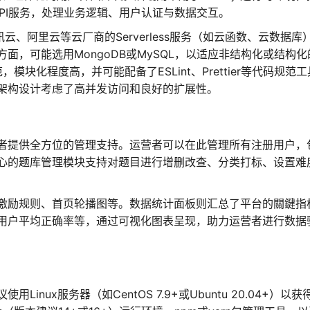
ul API服务，处理业务逻辑、用户认证与数据交互。
云、阿里云等云厂商的Serverless服务（如云函数、云数据库
面，可能选用MongoDB或MySQL，以适应非结构化或结构化
块化程度高，并可能配备了ESLint、Prettier等代码规范
架构设计考虑了高并发访问和良好的扩展性。
者提供全方位的管理支持。运营者可以在此管理所有注册用户，
心的题库管理模块支持对题目进行增删改查、分类打标、设置难
激励规则、首页轮播图等。数据统计面板则汇总了平台的關鍵指
用户平均正确率等，通过可视化图表呈现，助力运营者进行数据
nux服务器（如CentOS 7.9+或Ubuntu 20.04+）以获