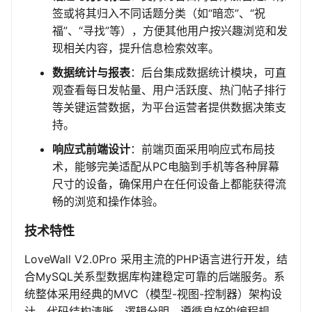
签或将其归入不同话题分类（如“暗恋”、“祝
福”、“寻找”等），方便其他用户按兴趣浏览和发
现相关内容，提升信息检索效率。
数据统计与报表
：后台集成数据统计模块，可直
观查看每日发帖量、用户活跃度、热门帖子排行
等关键运营数据，为平台运营者提供数据决策支
持。
响应式前端设计
：前端页面采用响应式布局技
术，能够完美适配从PC电脑到手机等各种屏幕
尺寸的设备，确保用户在任何设备上都能获得流
畅的浏览和操作体验。
技术特性
LoveWall V2.0Pro 采用主流的PHP语言进行开发，结
合MySQL关系型数据库构建稳定可靠的后端服务。系
统整体采用经典的MVC（模型-视图-控制器）架构设
计，代码结构清晰、逻辑分明，遵循良好的编程规