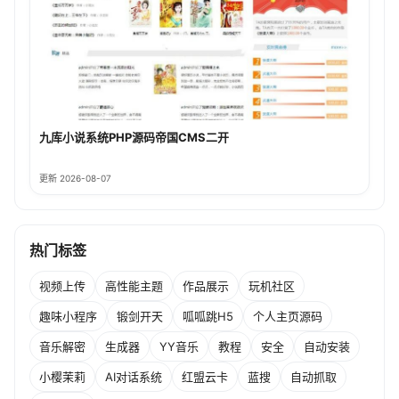
九库小说系统PHP源码帝国CMS二开
更新 2026-08-07
热门标签
视频上传
高性能主题
作品展示
玩机社区
趣味小程序
锻剑开天
呱呱跳H5
个人主页源码
音乐解密
生成器
YY音乐
教程
安全
自动安装
小樱茉莉
AI对话系统
红盟云卡
蓝搜
自动抓取