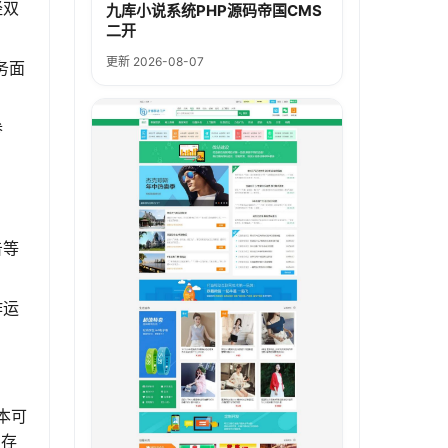
经双
九库小说系统PHP源码帝国CMS
二开
更新 2026-08-07
务面
参
告等
作运
本可
的存