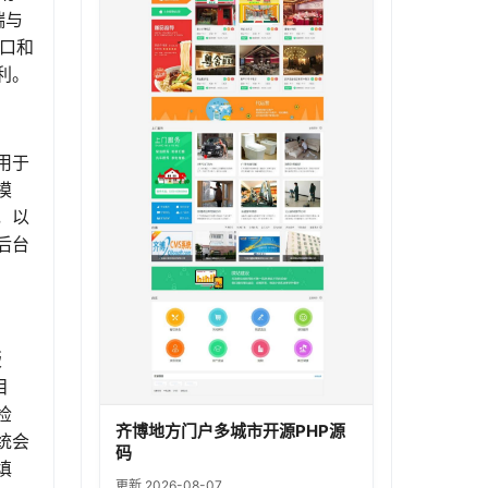
端与
口和
利。
用于
模
，以
后台
版
目
检
齐博地方门户多城市开源PHP源
统会
码
填
更新 2026-08-07