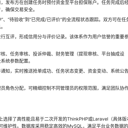
口，发布方在创建任务时预付资金至平台担保账户。任务完成后
方，确保交易安全。
中”、“待验收”到“已完成/已评价”的全流程状态跟踪。双方可在任
见。
进行互评，形成信用分与评价记录。该体系作为用户信誉的重要
审核、任务审核、投诉仲裁、财务管理（提现审核、平台抽成设
及系统参数配置。
件通知，实时推送抢单成功、任务状态变更、资金变动、系统公
理员角色分配，可精细控制不同管理员的权限范围，满足团队协
择了高性能且易于二次开发的ThinkPHP或Laravel（具体版
维护性。数据库采用稳定高效的MySQL，满足平台业务数据