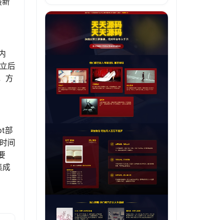
最新
内
独立后
，方
t部
将时间
要
集成