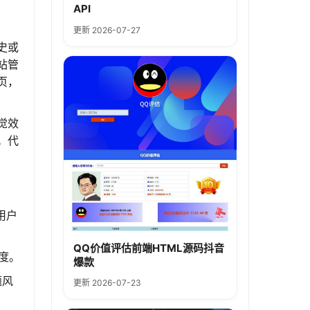
API
更新 2026-07-27
史或
站管
页，
觉效
。代
用户
QQ价值评估前端HTML源码抖音
度。
爆款
题风
更新 2026-07-23