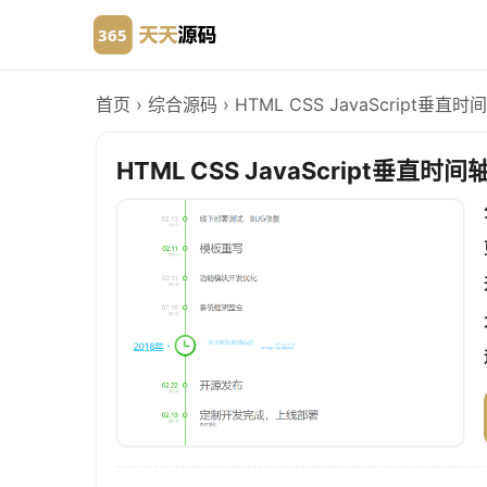
首页
›
综合源码
›
HTML CSS JavaScript
HTML CSS JavaScript垂