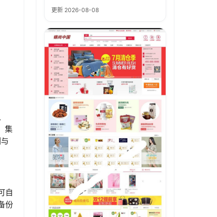
更新 2026-08-08
、
；集
制与
可自
备份