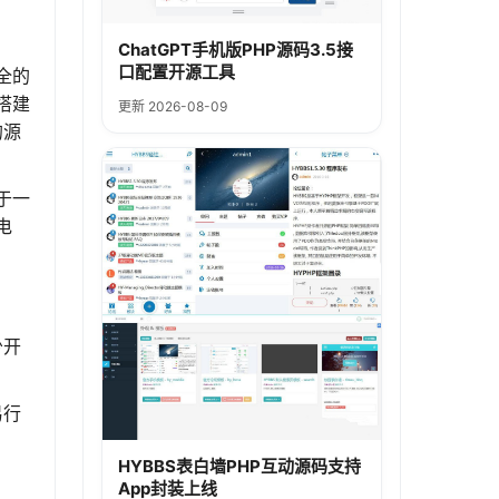
ChatGPT手机版PHP源码3.5接
口配置开源工具
全的
搭建
更新 2026-08-09
的源
于一
电
少开
易行
HYBBS表白墙PHP互动源码支持
App封装上线