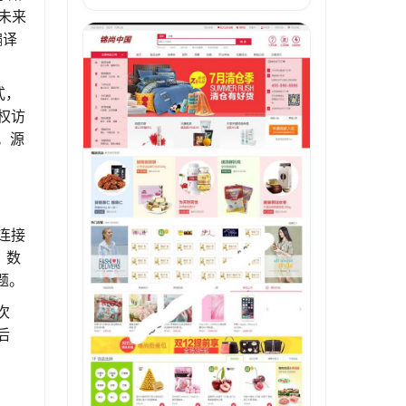
，未来
编译
式，
权访
。源
连接
。数
题。
次
后