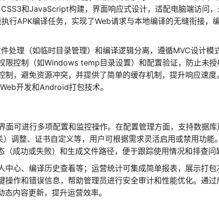
SS3和JavaScript构建，界面响应式设计，适配电脑端访问
境执行APK编译任务，实现了Web请求与本地编译的无缝衔接，
、文件处理（如临时目录管理）和编译逻辑分离，遵循MVC设计模
控制（如Windows temp目录设置）和配置验证，防止未授
控制，避免资源冲突，并提供了简单的缓存机制，提升响应速度
eb开发和Android打包技术。
b界面可进行多项配置和监控操作。在配置管理方面，支持数据库
de开关）调整、证书自定义等，用户可根据需求灵活启用或禁用功能
状态（成功或失败）和生成文件路径，便于跟踪使用情况和排查问
人中心、编译历史查看等；运营统计可集成简单报表，展示打包
键操作和错误信息，帮助管理员进行安全审计和性能优化。通过
现动态内容更新，提升运营效率。