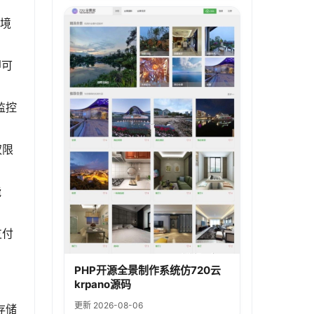
环境
即可
监控
权限
能
支付
PHP开源全景制作系统仿720云
krpano源码
更新 2026-08-06
存储