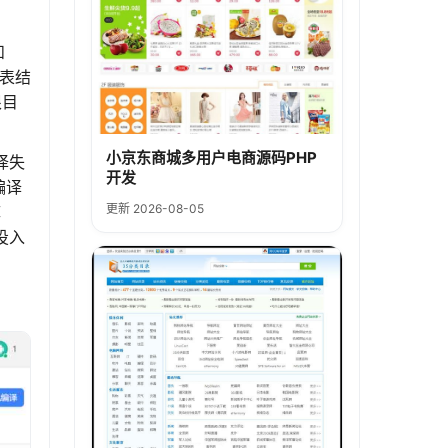
；
和
要表结
根目
小京东商城多用户电商源码PHP
译失
开发
编译
更新 2026-08-05
库
投入