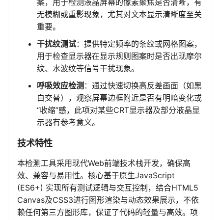
案，用于检测液晶屏幕的像素聚焦是否清晰，有
无模糊或重影现象，尤其对文本显示清晰度至关
重要。
干扰纹测试
：提供特定频率的条纹或网格图案，
用于检查显示器在显示规则图案时是否出现摩尔
纹、水波纹等信号干扰现象。
呼吸效应检测
：通过快速切换高反差画面（如黑
白交替），观察屏幕边框附近是否有明暗变化或
“收缩”感，此项对某些CRT显示器及部分液晶显
示器有参考意义。
技术特性
本检测工具采用现代Web前端技术栈开发，确保高
效、兼容与易用性。核心基于原生JavaScript
(ES6+) 实现所有测试逻辑与交互控制，结合HTML5
Canvas及CSS3进行图形渲染与动态效果展示，不依
赖任何第三方图形库，保证了代码的轻量与高效。项