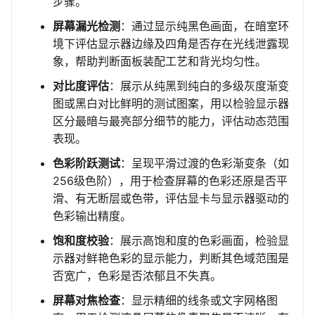
步骤。
屏幕漏光检测
：通过显示纯黑色画面，在暗室环
境下评估显示器边缘及四角是否存在光线泄露现
象，帮助判断面板装配工艺和背光均匀性。
对比度评估
：展示从纯黑到纯白的多级灰度渐变
图或黑白对比鲜明的测试图案，用以检验显示器
区分最暗与最亮部分细节的能力，评估动态范围
表现。
色彩阶跃测试
：呈现平滑过渡的色彩渐变条（如
256级色阶），用于检查屏幕的色彩还原是否平
滑、有无断层或色带，评估显卡与显示器驱动的
色彩输出精度。
饱和度校验
：展示高饱和度的色彩画面，检验显
示器对鲜艳色彩的显示能力，判断其色域范围是
否宽广，色彩是否浓郁且不失真。
屏幕对焦检查
：显示精细的线条或文字网格图