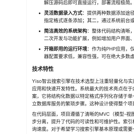
解压源码后即可直接运行，部署流程极简
灵活数据录入方式
：提供两种数据添加途径。
指定格式逐条添加；其二，通过系统前台
简洁高效的系统架构
：整体代码结构清晰
二次开发与功能扩展，例如增加用户界面
开箱即用的运行环境
：作为纯PHP应用，仅需
器配置要求低，兼容性强，可在绝大多数虚
技术特性
Yiso智云搜索引擎在技术选型上注重轻量化与实
应用和快速开发特性。系统最大的技术亮点在于内
案，它将结构化数据以特定格式序列化存储于单
立数据库服务的繁琐步骤。这种设计使得整个项目
在代码层面，项目遵循了清晰的MVC（模型-视
步分离，提升了代码的可读性和可维护性。索引
询速度。对于希望学习搜索引擎基本原理或需要一