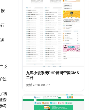
，按
进行
服务
广泛
方
九库小说系统PHP源码帝国CMS
二开
护独
更新 2026-08-07
了初
证查
参考