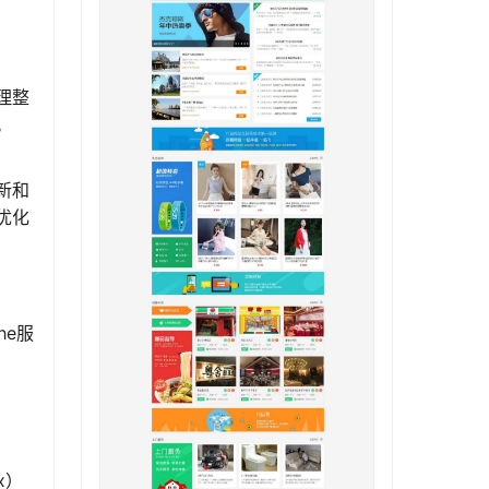
理整
。
新和
优化
he服
x）