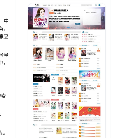
、中
务，
等应
轻量
中，
搜索
本
库。